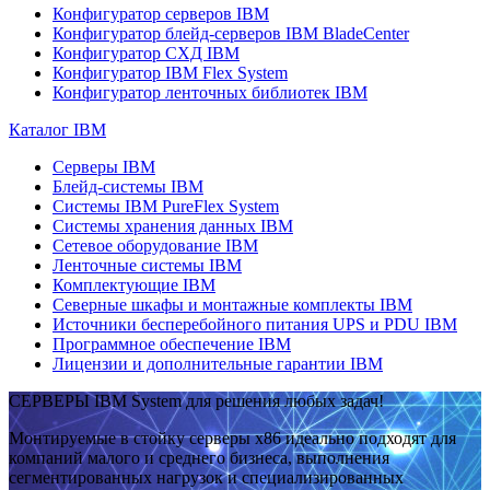
Конфигуратор серверов IBM
Конфигуратор блейд-серверов IBM BladeCenter
Конфигуратор СХД IBM
Конфигуратор IBM Flex System
Конфигуратор ленточных библиотек IBM
Каталог IBM
Серверы IBM
Блейд-системы IBM
Системы IBM PureFlex System
Системы хранения данных IBM
Сетевое оборудование IBM
Ленточные системы IBM
Комплектующие IBM
Северные шкафы и монтажные комплекты IBM
Источники бесперебойного питания UPS и PDU IBM
Программное обеспечение IBM
Лицензии и дополнительные гарантии IBM
СЕРВЕРЫ IBM System для решения любых задач!
Монтируемые в стойку серверы x86 идеально подходят для
компаний малого и среднего бизнеса, выполнения
сегментированных нагрузок и специализированных