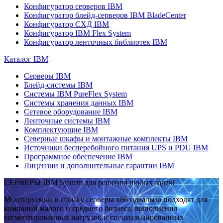
Конфигуратор серверов IBM
Конфигуратор блейд-серверов IBM BladeCenter
Конфигуратор СХД IBM
Конфигуратор IBM Flex System
Конфигуратор ленточных библиотек IBM
Каталог IBM
Серверы IBM
Блейд-системы IBM
Системы IBM PureFlex System
Системы хранения данных IBM
Сетевое оборудование IBM
Ленточные системы IBM
Комплектующие IBM
Северные шкафы и монтажные комплекты IBM
Источники бесперебойного питания UPS и PDU IBM
Программное обеспечение IBM
Лицензии и дополнительные гарантии IBM
СЕРВЕРЫ IBM System для решения любых задач!
Монтируемые в стойку серверы x86 идеально подходят для
компаний малого и среднего бизнеса, выполнения
сегментированных нагрузок и специализированных