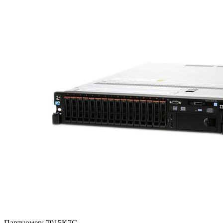
Партномер:
7915K7G