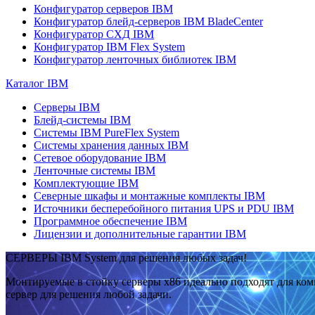
Конфигуратор серверов IBM
Конфигуратор блейд-серверов IBM BladeCenter
Конфигуратор СХД IBM
Конфигуратор IBM Flex System
Конфигуратор ленточных библиотек IBM
Каталог IBM
Серверы IBM
Блейд-системы IBM
Системы IBM PureFlex System
Системы хранения данных IBM
Сетевое оборудование IBM
Ленточные системы IBM
Комплектующие IBM
Северные шкафы и монтажные комплекты IBM
Источники бесперебойного питания UPS и PDU IBM
Программное обеспечение IBM
Лицензии и дополнительные гарантии IBM
СЕРВЕРЫ IBM System для решения любых задач!
Монтируемые в стойку серверы x86 идеально подходят для ко
сервер для решения любой задачи.