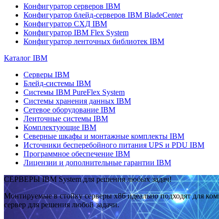
Конфигуратор серверов IBM
Конфигуратор блейд-серверов IBM BladeCenter
Конфигуратор СХД IBM
Конфигуратор IBM Flex System
Конфигуратор ленточных библиотек IBM
Каталог IBM
Серверы IBM
Блейд-системы IBM
Системы IBM PureFlex System
Системы хранения данных IBM
Сетевое оборудование IBM
Ленточные системы IBM
Комплектующие IBM
Северные шкафы и монтажные комплекты IBM
Источники бесперебойного питания UPS и PDU IBM
Программное обеспечение IBM
Лицензии и дополнительные гарантии IBM
СЕРВЕРЫ IBM System для решения любых задач!
Монтируемые в стойку серверы x86 идеально подходят для ко
сервер для решения любой задачи.