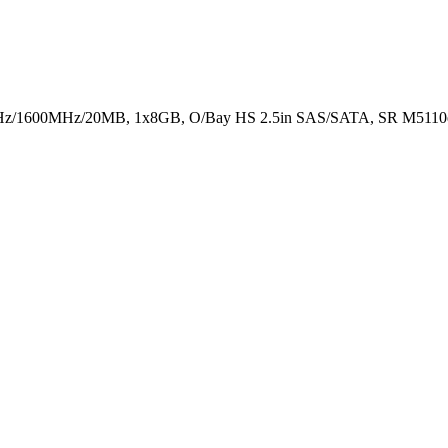
Hz/1600MHz/20MB, 1x8GB, O/Bay HS 2.5in SAS/SATA, SR M5110e