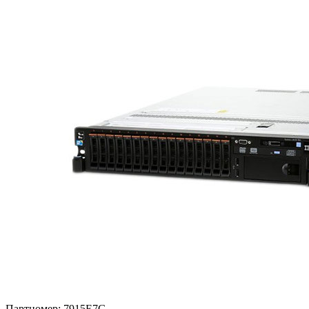
Партномер:
7915E7G