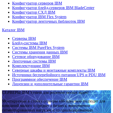
Конфигуратор серверов IBM
Конфигуратор блейд-серверов IBM BladeCenter
Конфигуратор СХД IBM
Конфигуратор IBM Flex System
Конфигуратор ленточных библиотек IBM
Каталог IBM
Серверы IBM
Блейд-системы IBM
Системы IBM PureFlex System
Системы хранения данных IBM
Сетевое оборудование IBM
Ленточные системы IBM
Комплектующие IBM
Северные шкафы и монтажные комплекты IBM
Источники бесперебойного питания UPS и PDU IBM
Программное обеспечение IBM
Лицензии и дополнительные гарантии IBM
СЕРВЕРЫ IBM System для решения любых задач!
Монтируемые в стойку серверы x86 идеально подходят для
компаний малого и среднего бизнеса, выполнения
сегментированных нагрузок и специализированных