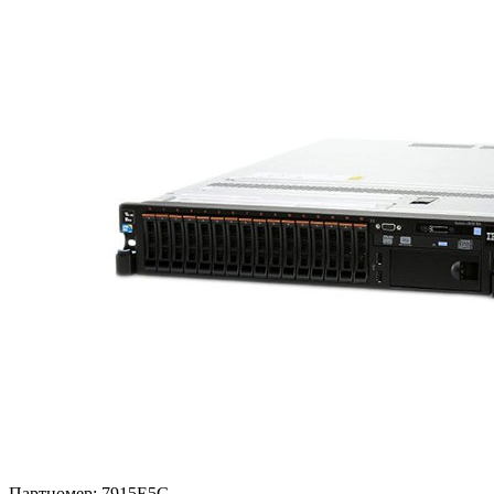
Партномер:
7915E5G