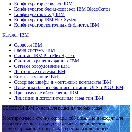
Конфигуратор серверов IBM
Конфигуратор блейд-серверов IBM BladeCenter
Конфигуратор СХД IBM
Конфигуратор IBM Flex System
Конфигуратор ленточных библиотек IBM
Каталог IBM
Серверы IBM
Блейд-системы IBM
Системы IBM PureFlex System
Системы хранения данных IBM
Сетевое оборудование IBM
Ленточные системы IBM
Комплектующие IBM
Северные шкафы и монтажные комплекты IBM
Источники бесперебойного питания UPS и PDU IBM
Программное обеспечение IBM
Лицензии и дополнительные гарантии IBM
СЕРВЕРЫ IBM System для решения любых задач!
Монтируемые в стойку серверы x86 идеально подходят для
компаний малого и среднего бизнеса, выполнения
сегментированных нагрузок и специализированных