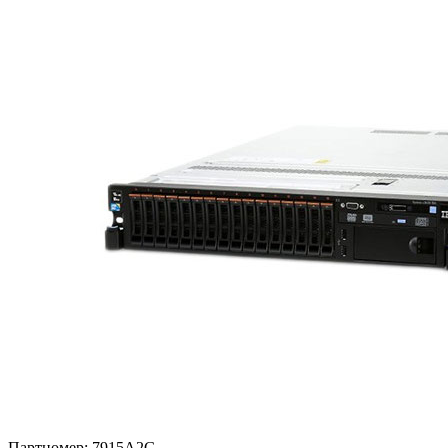
Партномер:
7915A2G