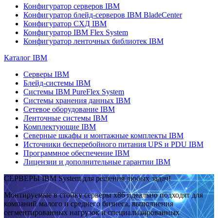
Конфигуратор серверов IBM
Конфигуратор блейд-серверов IBM BladeCenter
Конфигуратор СХД IBM
Конфигуратор IBM Flex System
Конфигуратор ленточных библиотек IBM
Каталог IBM
Серверы IBM
Блейд-системы IBM
Системы IBM PureFlex System
Системы хранения данных IBM
Сетевое оборудование IBM
Ленточные системы IBM
Комплектующие IBM
Северные шкафы и монтажные комплекты IBM
Источники бесперебойного питания UPS и PDU IBM
Программное обеспечение IBM
Лицензии и дополнительные гарантии IBM
СЕРВЕРЫ IBM System для решения любых задач!
Монтируемые в стойку серверы x86 идеально подходят для
компаний малого и среднего бизнеса, выполнения
сегментированных нагрузок и специализированных