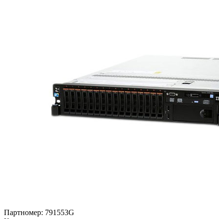
Партномер:
791553G