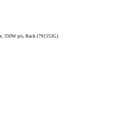
 550W p/s, Rack (791553G)