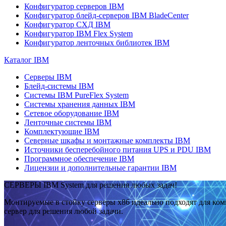
Конфигуратор серверов IBM
Конфигуратор блейд-серверов IBM BladeCenter
Конфигуратор СХД IBM
Конфигуратор IBM Flex System
Конфигуратор ленточных библиотек IBM
Каталог IBM
Серверы IBM
Блейд-системы IBM
Системы IBM PureFlex System
Системы хранения данных IBM
Сетевое оборудование IBM
Ленточные системы IBM
Комплектующие IBM
Северные шкафы и монтажные комплекты IBM
Источники бесперебойного питания UPS и PDU IBM
Программное обеспечение IBM
Лицензии и дополнительные гарантии IBM
СЕРВЕРЫ IBM System для решения любых задач!
Монтируемые в стойку серверы x86 идеально подходят для ко
сервер для решения любой задачи.