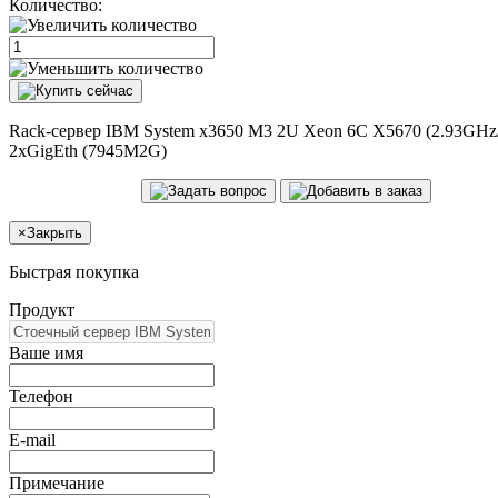
Количество:
Rack-сервер IBM System x3650 M3 2U Xeon 6C X5670 (2.93GH
2xGigEth (7945M2G)
×
Закрыть
Быстрая покупка
Продукт
Ваше имя
Телефон
E-mail
Примечание