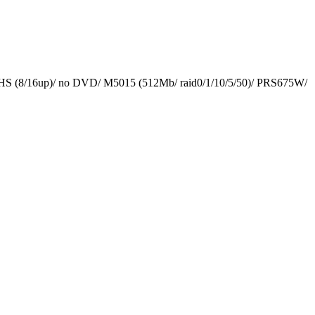
8/16up)/ no DVD/ M5015 (512Mb/ raid0/1/10/5/50)/ PRS675W/