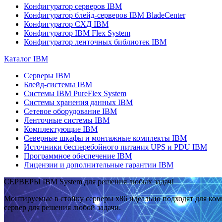
Конфигуратор серверов IBM
Конфигуратор блейд-серверов IBM BladeCenter
Конфигуратор СХД IBM
Конфигуратор IBM Flex System
Конфигуратор ленточных библиотек IBM
Каталог IBM
Серверы IBM
Блейд-системы IBM
Системы IBM PureFlex System
Системы хранения данных IBM
Сетевое оборудование IBM
Ленточные системы IBM
Комплектующие IBM
Северные шкафы и монтажные комплекты IBM
Источники бесперебойного питания UPS и PDU IBM
Программное обеспечение IBM
Лицензии и дополнительные гарантии IBM
СЕРВЕРЫ IBM System для решения любых задач!
Монтируемые в стойку серверы x86 идеально подходят для ко
сервер для решения любой задачи.