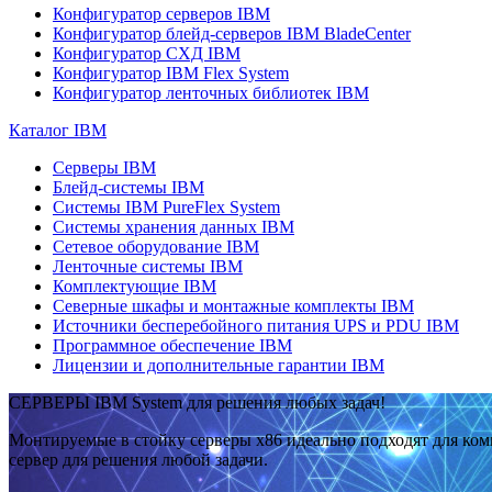
Конфигуратор серверов IBM
Конфигуратор блейд-серверов IBM BladeCenter
Конфигуратор СХД IBM
Конфигуратор IBM Flex System
Конфигуратор ленточных библиотек IBM
Каталог IBM
Серверы IBM
Блейд-системы IBM
Системы IBM PureFlex System
Системы хранения данных IBM
Сетевое оборудование IBM
Ленточные системы IBM
Комплектующие IBM
Северные шкафы и монтажные комплекты IBM
Источники бесперебойного питания UPS и PDU IBM
Программное обеспечение IBM
Лицензии и дополнительные гарантии IBM
СЕРВЕРЫ IBM System для решения любых задач!
Монтируемые в стойку серверы x86 идеально подходят для ко
сервер для решения любой задачи.