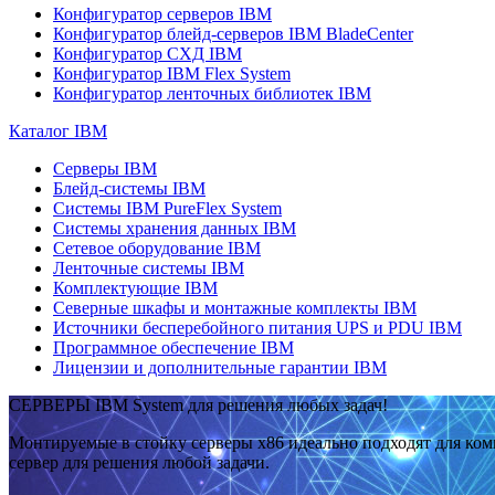
Конфигуратор серверов IBM
Конфигуратор блейд-серверов IBM BladeCenter
Конфигуратор СХД IBM
Конфигуратор IBM Flex System
Конфигуратор ленточных библиотек IBM
Каталог IBM
Серверы IBM
Блейд-системы IBM
Системы IBM PureFlex System
Системы хранения данных IBM
Сетевое оборудование IBM
Ленточные системы IBM
Комплектующие IBM
Северные шкафы и монтажные комплекты IBM
Источники бесперебойного питания UPS и PDU IBM
Программное обеспечение IBM
Лицензии и дополнительные гарантии IBM
СЕРВЕРЫ IBM System для решения любых задач!
Монтируемые в стойку серверы x86 идеально подходят для ко
сервер для решения любой задачи.