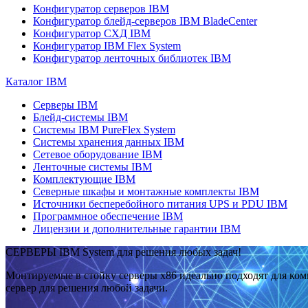
Конфигуратор серверов IBM
Конфигуратор блейд-серверов IBM BladeCenter
Конфигуратор СХД IBM
Конфигуратор IBM Flex System
Конфигуратор ленточных библиотек IBM
Каталог IBM
Серверы IBM
Блейд-системы IBM
Системы IBM PureFlex System
Системы хранения данных IBM
Сетевое оборудование IBM
Ленточные системы IBM
Комплектующие IBM
Северные шкафы и монтажные комплекты IBM
Источники бесперебойного питания UPS и PDU IBM
Программное обеспечение IBM
Лицензии и дополнительные гарантии IBM
СЕРВЕРЫ IBM System для решения любых задач!
Монтируемые в стойку серверы x86 идеально подходят для ко
сервер для решения любой задачи.