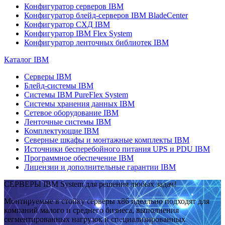
Конфигуратор серверов IBM
Конфигуратор блейд-серверов IBM BladeCenter
Конфигуратор СХД IBM
Конфигуратор IBM Flex System
Конфигуратор ленточных библиотек IBM
Каталог IBM
Серверы IBM
Блейд-системы IBM
Системы IBM PureFlex System
Системы хранения данных IBM
Сетевое оборудование IBM
Ленточные системы IBM
Комплектующие IBM
Северные шкафы и монтажные комплекты IBM
Источники бесперебойного питания UPS и PDU IBM
Программное обеспечение IBM
Лицензии и дополнительные гарантии IBM
СЕРВЕРЫ IBM System для решения любых задач!
Монтируемые в стойку серверы x86 идеально подходят для
компаний малого и среднего бизнеса, выполнения
сегментированных нагрузок и специализированных