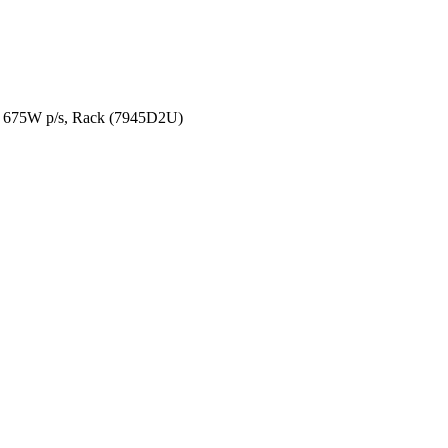
675W p/s, Rack (7945D2U)