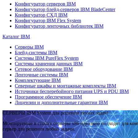
Конфигуратор серверов IBM
Конфигуратор блейд-серверов IBM BladeCenter
Конфигуратор СХД IBM
Конфигуратор IBM Flex System
Конфигуратор ленточных библиотек IBM
Каталог IBM
Серверы IBM
Блейд-системы IBM
Системы IBM PureFlex System
Системы хранения данных IBM
Сетевое оборудование IBM
Ленточные системы IBM
Комплектующие IBM
Северные шкафы и монтажные комплекты IBM
Источники бесперебойного питания UPS и PDU IBM
Программное обеспечение IBM
Лицензии и дополнительные гарантии IBM
СЕРВЕРЫ IBM System для решения любых задач!
Монтируемые в стойку серверы x86 идеально подходят для ко
сервер для решения любой задачи.