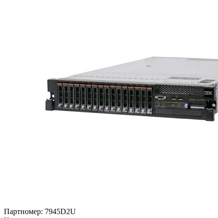
Партномер:
7945D2U