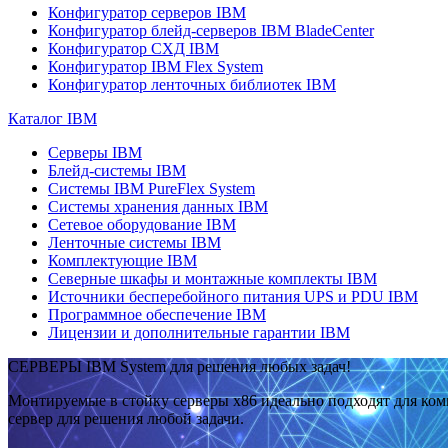
Конфигуратор серверов IBM
Конфигуратор блейд-серверов IBM BladeCenter
Конфигуратор СХД IBM
Конфигуратор IBM Flex System
Конфигуратор ленточных библиотек IBM
Каталог IBM
Серверы IBM
Блейд-системы IBM
Системы IBM PureFlex System
Системы хранения данных IBM
Сетевое оборудование IBM
Ленточные системы IBM
Комплектующие IBM
Северные шкафы и монтажные комплекты IBM
Источники бесперебойного питания UPS и PDU IBM
Программное обеспечение IBM
Лицензии и дополнительные гарантии IBM
СЕРВЕРЫ IBM System для решения любых задач!
Монтируемые в стойку серверы x86 идеально подходят для ко
сервер для решения любой задачи.