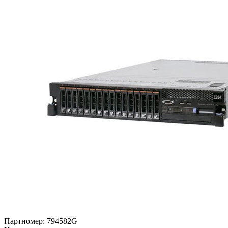
Партномер:
794582G