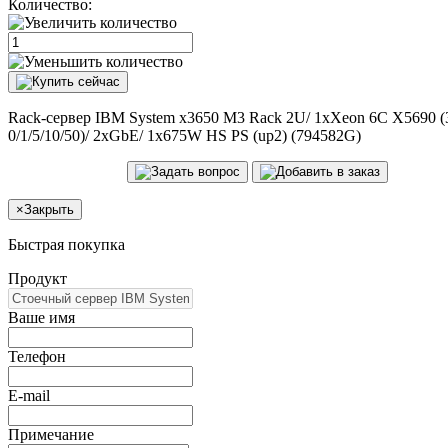
Количество:
Rack-сервер IBM System x3650 M3 Rack 2U/ 1xXeon 6C X5690
0/1/5/10/50)/ 2xGbE/ 1x675W HS PS (up2) (794582G)
×
Закрыть
Быстрая покупка
Продукт
Ваше имя
Телефон
E-mail
Примечание