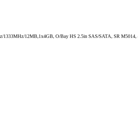
z/1333MHz/12MB,1x4GB, O/Bay HS 2.5in SAS/SATA, SR M5014, 4