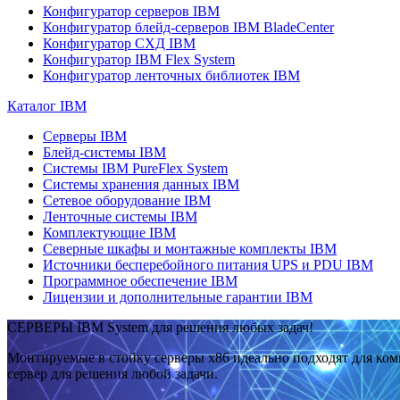
Конфигуратор серверов IBM
Конфигуратор блейд-серверов IBM BladeCenter
Конфигуратор СХД IBM
Конфигуратор IBM Flex System
Конфигуратор ленточных библиотек IBM
Каталог IBM
Серверы IBM
Блейд-системы IBM
Системы IBM PureFlex System
Системы хранения данных IBM
Сетевое оборудование IBM
Ленточные системы IBM
Комплектующие IBM
Северные шкафы и монтажные комплекты IBM
Источники бесперебойного питания UPS и PDU IBM
Программное обеспечение IBM
Лицензии и дополнительные гарантии IBM
СЕРВЕРЫ IBM System для решения любых задач!
Монтируемые в стойку серверы x86 идеально подходят для ко
сервер для решения любой задачи.