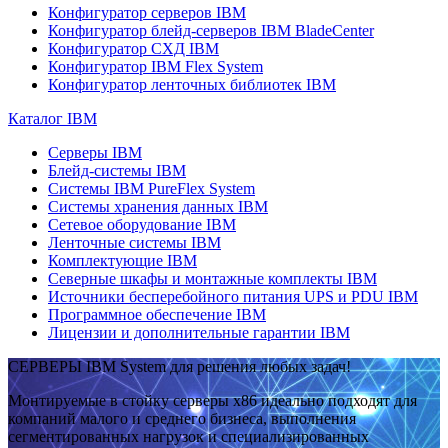
Конфигуратор серверов IBM
Конфигуратор блейд-серверов IBM BladeCenter
Конфигуратор СХД IBM
Конфигуратор IBM Flex System
Конфигуратор ленточных библиотек IBM
Каталог IBM
Серверы IBM
Блейд-системы IBM
Системы IBM PureFlex System
Системы хранения данных IBM
Сетевое оборудование IBM
Ленточные системы IBM
Комплектующие IBM
Северные шкафы и монтажные комплекты IBM
Источники бесперебойного питания UPS и PDU IBM
Программное обеспечение IBM
Лицензии и дополнительные гарантии IBM
СЕРВЕРЫ IBM System для решения любых задач!
Монтируемые в стойку серверы x86 идеально подходят для
компаний малого и среднего бизнеса, выполнения
сегментированных нагрузок и специализированных