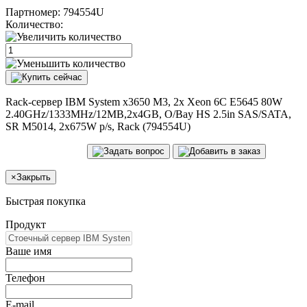
Партномер:
794554U
Количество:
Rack-сервер IBM System x3650 M3, 2x Xeon 6C E5645 80W
2.40GHz/1333MHz/12MB,2x4GB, O/Bay HS 2.5in SAS/SATA,
SR M5014, 2x675W p/s, Rack (794554U)
×
Закрыть
Быстрая покупка
Продукт
Ваше имя
Телефон
E-mail