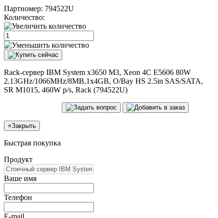
Партномер:
794522U
Количество:
Rack-сервер IBM System x3650 M3, Xeon 4C E5606 80W
2.13GHz/1066MHz/8MB,1x4GB, O/Bay HS 2.5in SAS/SATA,
SR M1015, 460W p/s, Rack (794522U)
×
Закрыть
Быстрая покупка
Продукт
Ваше имя
Телефон
E-mail