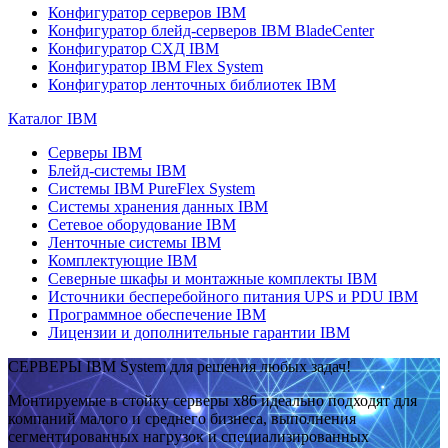
Конфигуратор серверов IBM
Конфигуратор блейд-серверов IBM BladeCenter
Конфигуратор СХД IBM
Конфигуратор IBM Flex System
Конфигуратор ленточных библиотек IBM
Каталог IBM
Серверы IBM
Блейд-системы IBM
Системы IBM PureFlex System
Системы хранения данных IBM
Сетевое оборудование IBM
Ленточные системы IBM
Комплектующие IBM
Северные шкафы и монтажные комплекты IBM
Источники бесперебойного питания UPS и PDU IBM
Программное обеспечение IBM
Лицензии и дополнительные гарантии IBM
СЕРВЕРЫ IBM System для решения любых задач!
Монтируемые в стойку серверы x86 идеально подходят для
компаний малого и среднего бизнеса, выполнения
сегментированных нагрузок и специализированных