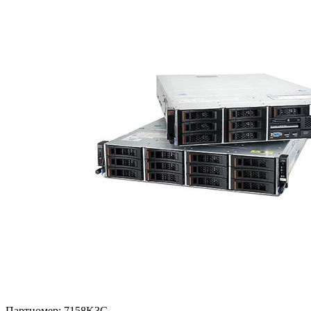
Партномер:
7158K3G