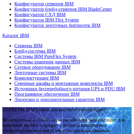
Конфигуратор серверов IBM
Конфигуратор блейд-серверов IBM BladeCenter
Конфигуратор СХД IBM
Конфигуратор IBM Flex System
Конфигуратор ленточных библиотек IBM
Каталог IBM
Серверы IBM
Блейд-системы IBM
Системы IBM PureFlex System
Системы хранения данных IBM
Сетевое оборудование IBM
Ленточные системы IBM
Комплектующие IBM
Северные шкафы и монтажные комплекты IBM
Источники бесперебойного питания UPS и PDU IBM
Программное обеспечение IBM
Лицензии и дополнительные гарантии IBM
СЕРВЕРЫ IBM System для решения любых задач!
Монтируемые в стойку серверы x86 идеально подходят для
компаний малого и среднего бизнеса, выполнения
сегментированных нагрузок и специализированных