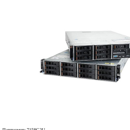
Партномер:
7158G2U