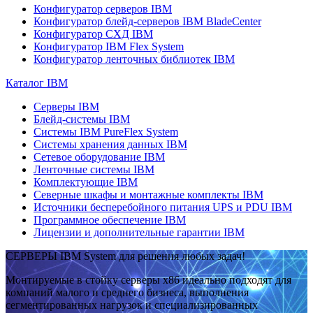
Конфигуратор серверов IBM
Конфигуратор блейд-серверов IBM BladeCenter
Конфигуратор СХД IBM
Конфигуратор IBM Flex System
Конфигуратор ленточных библиотек IBM
Каталог IBM
Серверы IBM
Блейд-системы IBM
Системы IBM PureFlex System
Системы хранения данных IBM
Сетевое оборудование IBM
Ленточные системы IBM
Комплектующие IBM
Северные шкафы и монтажные комплекты IBM
Источники бесперебойного питания UPS и PDU IBM
Программное обеспечение IBM
Лицензии и дополнительные гарантии IBM
СЕРВЕРЫ IBM System для решения любых задач!
Монтируемые в стойку серверы x86 идеально подходят для
компаний малого и среднего бизнеса, выполнения
сегментированных нагрузок и специализированных