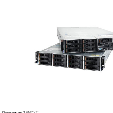
Партномер:
7158F4U