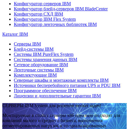
Конфигуратор серверов IBM
Конфигуратор блейд-серверов IBM BladeCenter
Конфигуратор СХД IBM
Конфигуратор IBM Flex System
Конфигуратор ленточных библиотек IBM
Каталог IBM
Серверы IBM
Блейд-системы IBM
Системы IBM PureFlex System
Системы хранения данных IBM
Сетевое оборудование IBM
Ленточные системы IBM
Комплектующие IBM
Северные шкафы и монтажные комплекты IBM
Источники бесперебойного питания UPS и PDU IBM
Программное обеспечение IBM
Лицензии и дополнительные гарантии IBM
СЕРВЕРЫ IBM System для решения любых задач!
Монтируемые в стойку серверы x86 идеально подходят для
компаний малого и среднего бизнеса, выполнения
сегментированных нагрузок и специализированных