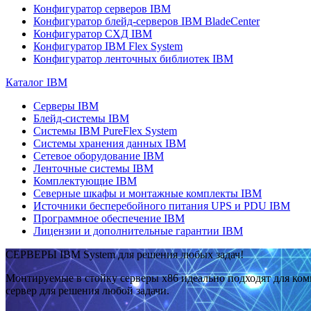
Конфигуратор серверов IBM
Конфигуратор блейд-серверов IBM BladeCenter
Конфигуратор СХД IBM
Конфигуратор IBM Flex System
Конфигуратор ленточных библиотек IBM
Каталог IBM
Серверы IBM
Блейд-системы IBM
Системы IBM PureFlex System
Системы хранения данных IBM
Сетевое оборудование IBM
Ленточные системы IBM
Комплектующие IBM
Северные шкафы и монтажные комплекты IBM
Источники бесперебойного питания UPS и PDU IBM
Программное обеспечение IBM
Лицензии и дополнительные гарантии IBM
СЕРВЕРЫ IBM System для решения любых задач!
Монтируемые в стойку серверы x86 идеально подходят для ко
сервер для решения любой задачи.