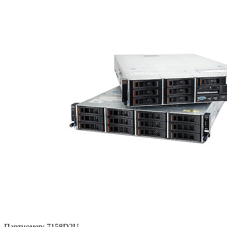
Партномер:
7158D2U