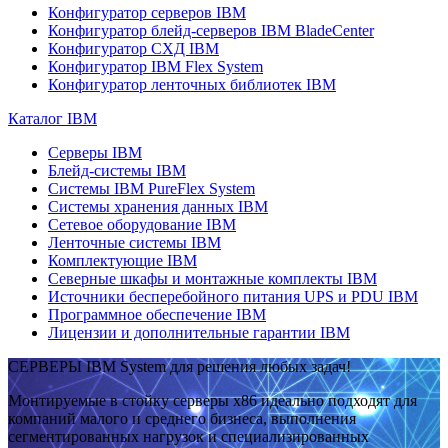
Конфигуратор серверов IBM
Конфигуратор блейд-серверов IBM BladeCenter
Конфигуратор СХД IBM
Конфигуратор IBM Flex System
Конфигуратор ленточных библиотек IBM
Каталог IBM
Серверы IBM
Блейд-системы IBM
Системы IBM PureFlex System
Системы хранения данных IBM
Сетевое оборудование IBM
Ленточные системы IBM
Комплектующие IBM
Северные шкафы и монтажные комплекты IBM
Источники бесперебойного питания UPS и PDU IBM
Программное обеспечение IBM
Лицензии и дополнительные гарантии IBM
СЕРВЕРЫ IBM System для решения любых задач!
Монтируемые в стойку серверы x86 идеально подходят для
компаний малого и среднего бизнеса, выполнения
сегментированных нагрузок и специализированных