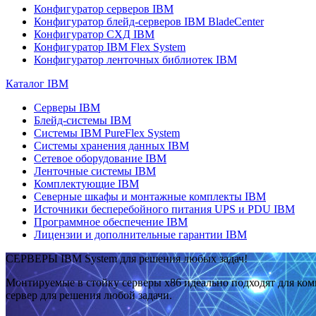
Конфигуратор серверов IBM
Конфигуратор блейд-серверов IBM BladeCenter
Конфигуратор СХД IBM
Конфигуратор IBM Flex System
Конфигуратор ленточных библиотек IBM
Каталог IBM
Серверы IBM
Блейд-системы IBM
Системы IBM PureFlex System
Системы хранения данных IBM
Сетевое оборудование IBM
Ленточные системы IBM
Комплектующие IBM
Северные шкафы и монтажные комплекты IBM
Источники бесперебойного питания UPS и PDU IBM
Программное обеспечение IBM
Лицензии и дополнительные гарантии IBM
СЕРВЕРЫ IBM System для решения любых задач!
Монтируемые в стойку серверы x86 идеально подходят для ко
сервер для решения любой задачи.