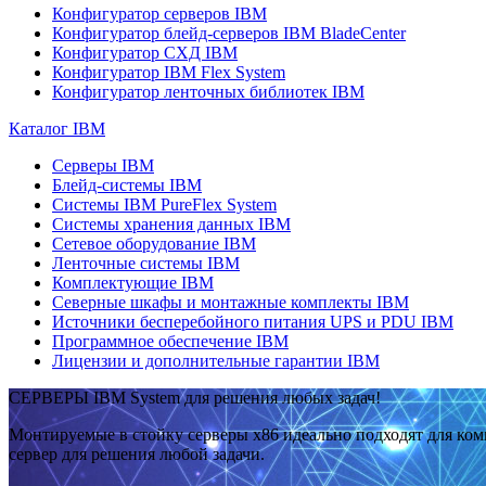
Конфигуратор серверов IBM
Конфигуратор блейд-серверов IBM BladeCenter
Конфигуратор СХД IBM
Конфигуратор IBM Flex System
Конфигуратор ленточных библиотек IBM
Каталог IBM
Серверы IBM
Блейд-системы IBM
Системы IBM PureFlex System
Системы хранения данных IBM
Сетевое оборудование IBM
Ленточные системы IBM
Комплектующие IBM
Северные шкафы и монтажные комплекты IBM
Источники бесперебойного питания UPS и PDU IBM
Программное обеспечение IBM
Лицензии и дополнительные гарантии IBM
СЕРВЕРЫ IBM System для решения любых задач!
Монтируемые в стойку серверы x86 идеально подходят для ко
сервер для решения любой задачи.