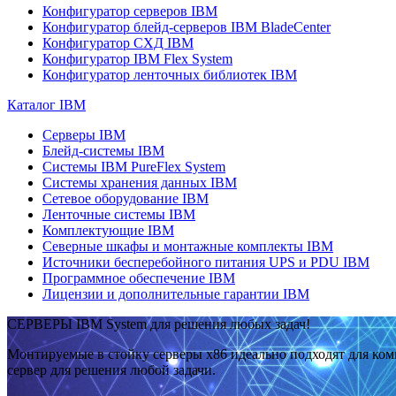
Конфигуратор серверов IBM
Конфигуратор блейд-серверов IBM BladeCenter
Конфигуратор СХД IBM
Конфигуратор IBM Flex System
Конфигуратор ленточных библиотек IBM
Каталог IBM
Серверы IBM
Блейд-системы IBM
Системы IBM PureFlex System
Системы хранения данных IBM
Сетевое оборудование IBM
Ленточные системы IBM
Комплектующие IBM
Северные шкафы и монтажные комплекты IBM
Источники бесперебойного питания UPS и PDU IBM
Программное обеспечение IBM
Лицензии и дополнительные гарантии IBM
СЕРВЕРЫ IBM System для решения любых задач!
Монтируемые в стойку серверы x86 идеально подходят для ко
сервер для решения любой задачи.