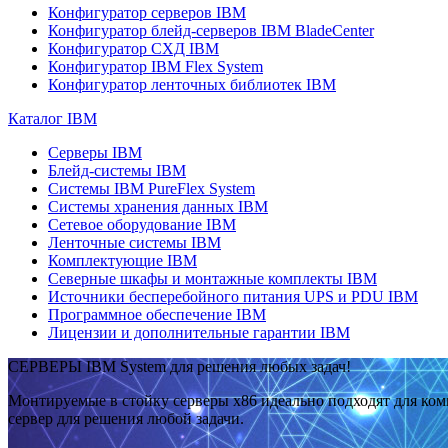
Конфигуратор серверов IBM
Конфигуратор блейд-серверов IBM BladeCenter
Конфигуратор СХД IBM
Конфигуратор IBM Flex System
Конфигуратор ленточных библиотек IBM
Каталог IBM
Серверы IBM
Блейд-системы IBM
Системы IBM PureFlex System
Системы хранения данных IBM
Сетевое оборудование IBM
Ленточные системы IBM
Комплектующие IBM
Северные шкафы и монтажные комплекты IBM
Источники бесперебойного питания UPS и PDU IBM
Программное обеспечение IBM
Лицензии и дополнительные гарантии IBM
СЕРВЕРЫ IBM System для решения любых задач!
Монтируемые в стойку серверы x86 идеально подходят для ко
сервер для решения любой задачи.