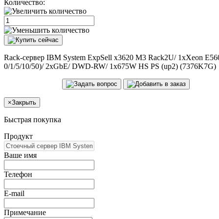
Количество:
Rack-сервер IBM System ExpSell x3620 M3 Rack2U/ 1xXeon E5
0/1/5/10/50)/ 2xGbE/ DWD-RW/ 1x675W HS PS (up2) (7376K7G)
×
Закрыть
Быстрая покупка
Продукт
Ваше имя
Телефон
E-mail
Примечание