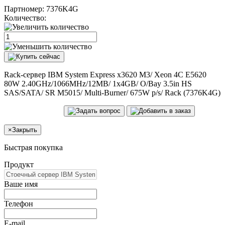
Партномер:
7376K4G
Количество:
Rack-сервер IBM System Express x3620 M3/ Xeon 4C E5620
80W 2.40GHz/1066MHz/12MB/ 1x4GB/ O/Bay 3.5in HS
SAS/SATA/ SR M5015/ Multi-Burner/ 675W p/s/ Rack (7376K4G)
×
Закрыть
Быстрая покупка
Продукт
Ваше имя
Телефон
E-mail