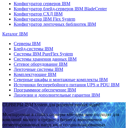
Конфигуратор серверов IBM
Конфигуратор блейд-серверов IBM BladeCenter
Конфигуратор СХД IBM
Конфигуратор IBM Flex System
Конфигуратор ленточных библиотек IBM
Каталог IBM
Серверы IBM
Блейд-системы IBM
Системы IBM PureFlex System
Системы хранения данных IBM
Сетевое оборудование IBM
Ленточные системы IBM
Комплектующие IBM
Северные шкафы и монтажные комплекты IBM
Источники бесперебойного питания UPS и PDU IBM
Программное обеспечение IBM
Лицензии и дополнительные гарантии IBM
СЕРВЕРЫ IBM System для решения любых задач!
Монтируемые в стойку серверы x86 идеально подходят для
компаний малого и среднего бизнеса, выполнения
сегментированных нагрузок и специализированных