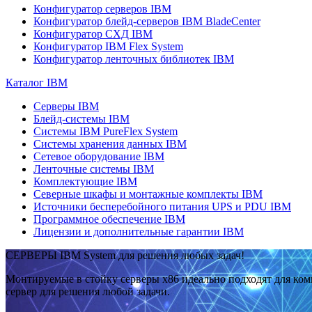
Конфигуратор серверов IBM
Конфигуратор блейд-серверов IBM BladeCenter
Конфигуратор СХД IBM
Конфигуратор IBM Flex System
Конфигуратор ленточных библиотек IBM
Каталог IBM
Серверы IBM
Блейд-системы IBM
Системы IBM PureFlex System
Системы хранения данных IBM
Сетевое оборудование IBM
Ленточные системы IBM
Комплектующие IBM
Северные шкафы и монтажные комплекты IBM
Источники бесперебойного питания UPS и PDU IBM
Программное обеспечение IBM
Лицензии и дополнительные гарантии IBM
СЕРВЕРЫ IBM System для решения любых задач!
Монтируемые в стойку серверы x86 идеально подходят для ко
сервер для решения любой задачи.