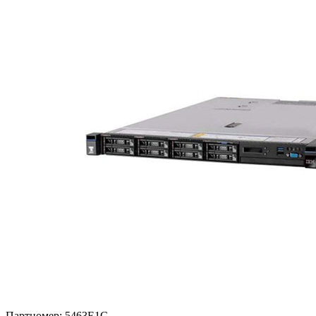
Партномер:
5463E1G