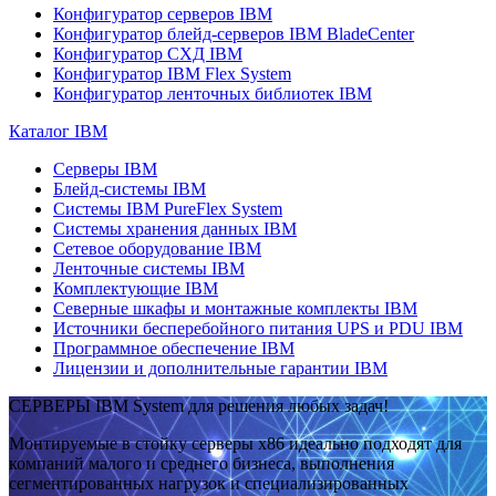
Конфигуратор серверов IBM
Конфигуратор блейд-серверов IBM BladeCenter
Конфигуратор СХД IBM
Конфигуратор IBM Flex System
Конфигуратор ленточных библиотек IBM
Каталог IBM
Серверы IBM
Блейд-системы IBM
Системы IBM PureFlex System
Системы хранения данных IBM
Сетевое оборудование IBM
Ленточные системы IBM
Комплектующие IBM
Северные шкафы и монтажные комплекты IBM
Источники бесперебойного питания UPS и PDU IBM
Программное обеспечение IBM
Лицензии и дополнительные гарантии IBM
СЕРВЕРЫ IBM System для решения любых задач!
Монтируемые в стойку серверы x86 идеально подходят для
компаний малого и среднего бизнеса, выполнения
сегментированных нагрузок и специализированных