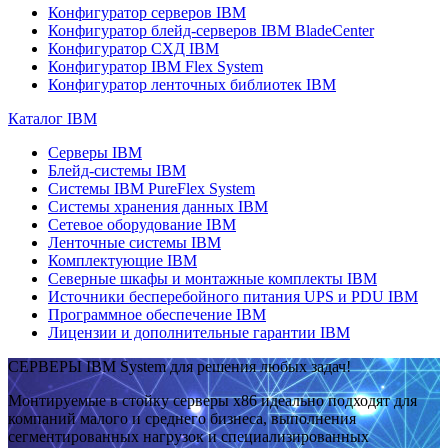
Конфигуратор серверов IBM
Конфигуратор блейд-серверов IBM BladeCenter
Конфигуратор СХД IBM
Конфигуратор IBM Flex System
Конфигуратор ленточных библиотек IBM
Каталог IBM
Серверы IBM
Блейд-системы IBM
Системы IBM PureFlex System
Системы хранения данных IBM
Сетевое оборудование IBM
Ленточные системы IBM
Комплектующие IBM
Северные шкафы и монтажные комплекты IBM
Источники бесперебойного питания UPS и PDU IBM
Программное обеспечение IBM
Лицензии и дополнительные гарантии IBM
СЕРВЕРЫ IBM System для решения любых задач!
Монтируемые в стойку серверы x86 идеально подходят для
компаний малого и среднего бизнеса, выполнения
сегментированных нагрузок и специализированных