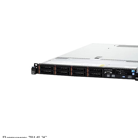
Партномер:
7914L2G