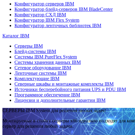
Конфигуратор серверов IBM
Конфигуратор блейд-серверов IBM BladeCenter
Конфигуратор СХД IBM
Конфигуратор IBM Flex System
Конфигуратор ленточных библиотек IBM
Каталог IBM
Серверы IBM
Блейд-системы IBM
Системы IBM PureFlex System
Системы хранения данных IBM
Сетевое оборудование IBM
Ленточные системы IBM
Комплектующие IBM
Северные шкафы и монтажные комплекты IBM
Источники бесперебойного питания UPS и PDU IBM
Программное обеспечение IBM
Лицензии и дополнительные гарантии IBM
СЕРВЕРЫ IBM System для решения любых задач!
Монтируемые в стойку серверы x86 идеально подходят для ко
сервер для решения любой задачи.