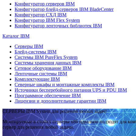
Конфигуратор серверов IBM
Конфигуратор блейд-серверов IBM BladeCenter
Конфигуратор СХД IBM
Конфигуратор IBM Flex System
Конфигуратор ленточных библиотек IBM
Каталог IBM
Серверы IBM
Блейд-системы IBM
Системы IBM PureFlex System
Системы хранения данных IBM
Сетевое оборудование IBM
Ленточные системы IBM
Комплектующие IBM
Северные шкафы и монтажные комплекты IBM
Источники бесперебойного питания UPS и PDU IBM
Программное обеспечение IBM
Лицензии и дополнительные гарантии IBM
СЕРВЕРЫ IBM System для решения любых задач!
Монтируемые в стойку серверы x86 идеально подходят для ко
сервер для решения любой задачи.