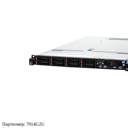
Партномер:
7914G2U