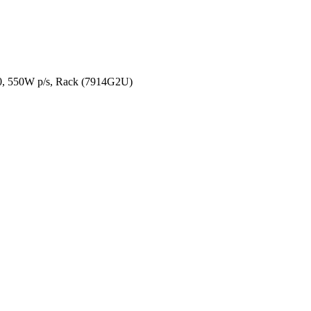
 550W p/s, Rack (7914G2U)