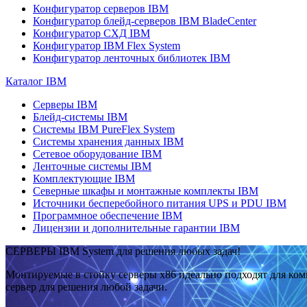
Конфигуратор серверов IBM
Конфигуратор блейд-серверов IBM BladeCenter
Конфигуратор СХД IBM
Конфигуратор IBM Flex System
Конфигуратор ленточных библиотек IBM
Каталог IBM
Серверы IBM
Блейд-системы IBM
Системы IBM PureFlex System
Системы хранения данных IBM
Сетевое оборудование IBM
Ленточные системы IBM
Комплектующие IBM
Северные шкафы и монтажные комплекты IBM
Источники бесперебойного питания UPS и PDU IBM
Программное обеспечение IBM
Лицензии и дополнительные гарантии IBM
СЕРВЕРЫ IBM System для решения любых задач!
Монтируемые в стойку серверы x86 идеально подходят для ко
сервер для решения любой задачи.