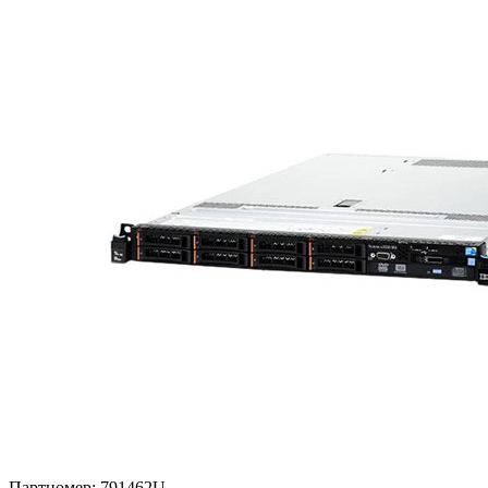
Партномер:
791462U