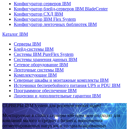
Конфигуратор серверов IBM
Конфигуратор блейд-серверов IBM BladeCenter
Конфигуратор СХД IBM
Конфигуратор IBM Flex System
Конфигуратор ленточных библиотек IBM
Каталог IBM
Серверы IBM
Блейд-системы IBM
Системы IBM PureFlex System
Системы хранения данных IBM
Сетевое оборудование IBM
Ленточные системы IBM
Комплектующие IBM
Северные шкафы и монтажные комплекты IBM
Источники бесперебойного питания UPS и PDU IBM
Программное обеспечение IBM
Лицензии и дополнительные гарантии IBM
СЕРВЕРЫ IBM System для решения любых задач!
Монтируемые в стойку серверы x86 идеально подходят для
компаний малого и среднего бизнеса, выполнения
сегментированных нагрузок и специализированных