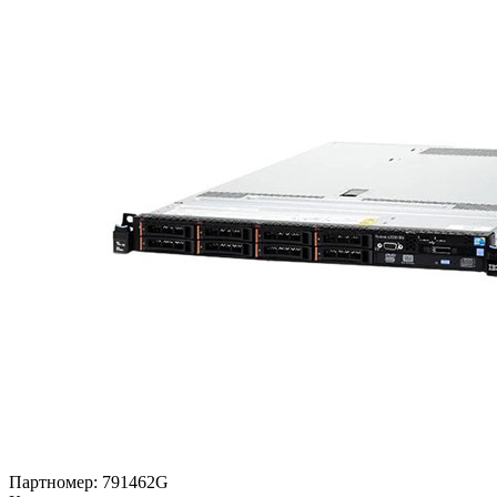
Партномер:
791462G