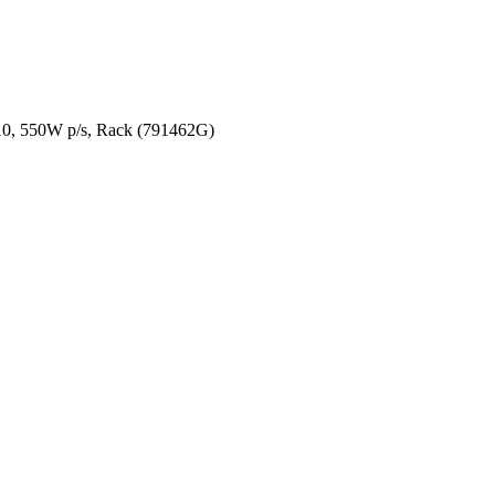
, 550W p/s, Rack (791462G)