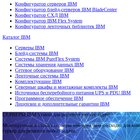
Конфигуратор серверов IBM
Конфигуратор блейд-серверов IBM BladeCenter
Конфигуратор СХД IBM
Конфигуратор IBM Flex System
Конфигуратор ленточных библиотек IBM
Каталог IBM
Серверы IBM
Блейд-системы IBM
Системы IBM PureFlex System
Системы хранения данных IBM
Сетевое оборудование IBM
Ленточные системы IBM
Комплектующие IBM
Северные шкафы и монтажные комплекты IBM
Источники бесперебойного питания UPS и PDU IBM
Программное обеспечение IBM
Лицензии и дополнительные гарантии IBM
СЕРВЕРЫ IBM System для решения любых задач!
Монтируемые в стойку серверы x86 идеально подходят для ко
сервер для решения любой задачи.