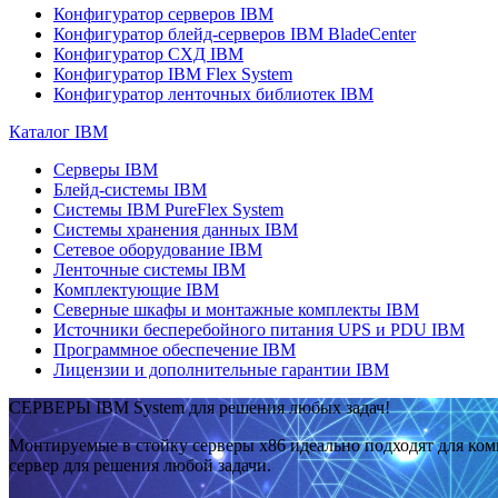
Конфигуратор серверов IBM
Конфигуратор блейд-серверов IBM BladeCenter
Конфигуратор СХД IBM
Конфигуратор IBM Flex System
Конфигуратор ленточных библиотек IBM
Каталог IBM
Серверы IBM
Блейд-системы IBM
Системы IBM PureFlex System
Системы хранения данных IBM
Сетевое оборудование IBM
Ленточные системы IBM
Комплектующие IBM
Северные шкафы и монтажные комплекты IBM
Источники бесперебойного питания UPS и PDU IBM
Программное обеспечение IBM
Лицензии и дополнительные гарантии IBM
СЕРВЕРЫ IBM System для решения любых задач!
Монтируемые в стойку серверы x86 идеально подходят для ко
сервер для решения любой задачи.