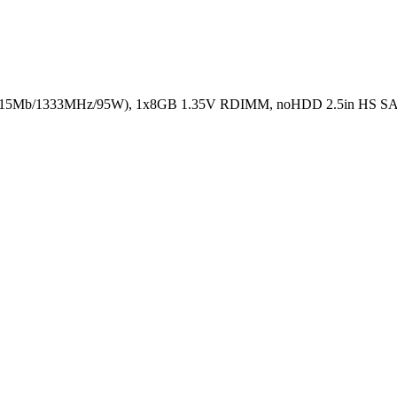
15Mb/1333MHz/95W), 1x8GB 1.35V RDIMM, noHDD 2.5in HS SAS/SA