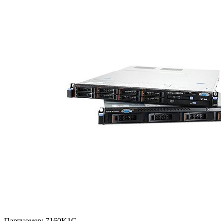
Партномер:
7160K1G