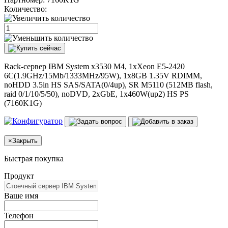
Количество:
Rack-сервер IBM System x3530 M4, 1xXeon E5-2420
6C(1.9GHz/15Mb/1333MHz/95W), 1x8GB 1.35V RDIMM,
noHDD 3.5in HS SAS/SATA(0/4up), SR M5110 (512MB flash,
raid 0/1/10/5/50), noDVD, 2xGbE, 1x460W(up2) HS PS
(7160K1G)
×
Закрыть
Быстрая покупка
Продукт
Ваше имя
Телефон