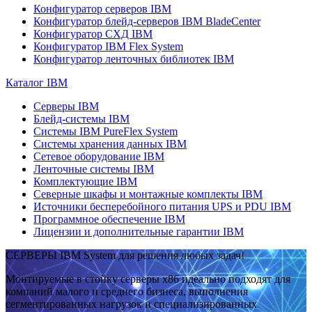
Конфигуратор серверов IBM
Конфигуратор блейд-серверов IBM BladeCenter
Конфигуратор СХД IBM
Конфигуратор IBM Flex System
Конфигуратор ленточных библиотек IBM
Каталог IBM
Серверы IBM
Блейд-системы IBM
Системы IBM PureFlex System
Системы хранения данных IBM
Сетевое оборудование IBM
Ленточные системы IBM
Комплектующие IBM
Северные шкафы и монтажные комплекты IBM
Источники бесперебойного питания UPS и PDU IBM
Программное обеспечение IBM
Лицензии и дополнительные гарантии IBM
СЕРВЕРЫ IBM System для решения любых задач!
Монтируемые в стойку серверы x86 идеально подходят для
компаний малого и среднего бизнеса, выполнения
сегментированных нагрузок и специализированных