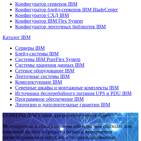
Конфигуратор серверов IBM
Конфигуратор блейд-серверов IBM BladeCenter
Конфигуратор СХД IBM
Конфигуратор IBM Flex System
Конфигуратор ленточных библиотек IBM
Каталог IBM
Серверы IBM
Блейд-системы IBM
Системы IBM PureFlex System
Системы хранения данных IBM
Сетевое оборудование IBM
Ленточные системы IBM
Комплектующие IBM
Северные шкафы и монтажные комплекты IBM
Источники бесперебойного питания UPS и PDU IBM
Программное обеспечение IBM
Лицензии и дополнительные гарантии IBM
СЕРВЕРЫ IBM System для решения любых задач!
Монтируемые в стойку серверы x86 идеально подходят для
компаний малого и среднего бизнеса, выполнения
сегментированных нагрузок и специализированных