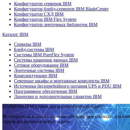
Конфигуратор серверов IBM
Конфигуратор блейд-серверов IBM BladeCenter
Конфигуратор СХД IBM
Конфигуратор IBM Flex System
Конфигуратор ленточных библиотек IBM
Каталог IBM
Серверы IBM
Блейд-системы IBM
Системы IBM PureFlex System
Системы хранения данных IBM
Сетевое оборудование IBM
Ленточные системы IBM
Комплектующие IBM
Северные шкафы и монтажные комплекты IBM
Источники бесперебойного питания UPS и PDU IBM
Программное обеспечение IBM
Лицензии и дополнительные гарантии IBM
СЕРВЕРЫ IBM System для решения любых задач!
Монтируемые в стойку серверы x86 идеально подходят для ко
сервер для решения любой задачи.