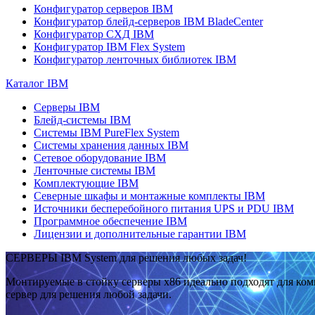
Конфигуратор серверов IBM
Конфигуратор блейд-серверов IBM BladeCenter
Конфигуратор СХД IBM
Конфигуратор IBM Flex System
Конфигуратор ленточных библиотек IBM
Каталог IBM
Серверы IBM
Блейд-системы IBM
Системы IBM PureFlex System
Системы хранения данных IBM
Сетевое оборудование IBM
Ленточные системы IBM
Комплектующие IBM
Северные шкафы и монтажные комплекты IBM
Источники бесперебойного питания UPS и PDU IBM
Программное обеспечение IBM
Лицензии и дополнительные гарантии IBM
СЕРВЕРЫ IBM System для решения любых задач!
Монтируемые в стойку серверы x86 идеально подходят для ко
сервер для решения любой задачи.