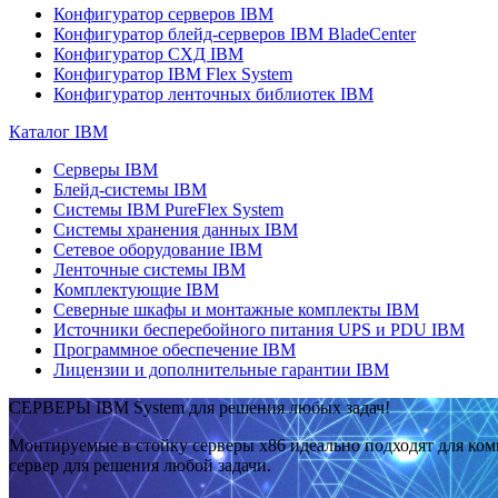
Конфигуратор серверов IBM
Конфигуратор блейд-серверов IBM BladeCenter
Конфигуратор СХД IBM
Конфигуратор IBM Flex System
Конфигуратор ленточных библиотек IBM
Каталог IBM
Серверы IBM
Блейд-системы IBM
Системы IBM PureFlex System
Системы хранения данных IBM
Сетевое оборудование IBM
Ленточные системы IBM
Комплектующие IBM
Северные шкафы и монтажные комплекты IBM
Источники бесперебойного питания UPS и PDU IBM
Программное обеспечение IBM
Лицензии и дополнительные гарантии IBM
СЕРВЕРЫ IBM System для решения любых задач!
Монтируемые в стойку серверы x86 идеально подходят для ко
сервер для решения любой задачи.