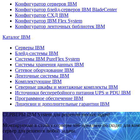
Конфигуратор серверов IBM
Конфигуратор блейд-серверов IBM BladeCenter
Конфигуратор СХД IBM
Конфигуратор IBM Flex System
Конфигуратор ленточных библиотек IBM
Каталог IBM
Серверы IBM
Блейд-системы IBM
Системы IBM PureFlex System
Системы хранения данных IBM
Сетевое оборудование IBM
Ленточные системы IBM
Комплектующие IBM
Северные шкафы и монтажные комплекты IBM
Источники бесперебойного питания UPS и PDU IBM
Программное обеспечение IBM
Лицензии и дополнительные гарантии IBM
СЕРВЕРЫ IBM System для решения любых задач!
Монтируемые в стойку серверы x86 идеально подходят для ко
сервер для решения любой задачи.