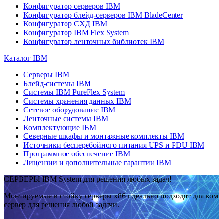
Конфигуратор серверов IBM
Конфигуратор блейд-серверов IBM BladeCenter
Конфигуратор СХД IBM
Конфигуратор IBM Flex System
Конфигуратор ленточных библиотек IBM
Каталог IBM
Серверы IBM
Блейд-системы IBM
Системы IBM PureFlex System
Системы хранения данных IBM
Сетевое оборудование IBM
Ленточные системы IBM
Комплектующие IBM
Северные шкафы и монтажные комплекты IBM
Источники бесперебойного питания UPS и PDU IBM
Программное обеспечение IBM
Лицензии и дополнительные гарантии IBM
СЕРВЕРЫ IBM System для решения любых задач!
Монтируемые в стойку серверы x86 идеально подходят для ко
сервер для решения любой задачи.