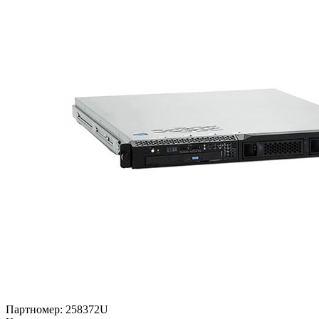
Партномер:
258372U