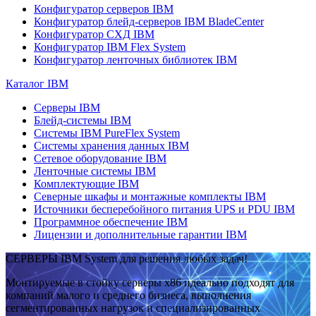
Конфигуратор серверов IBM
Конфигуратор блейд-серверов IBM BladeCenter
Конфигуратор СХД IBM
Конфигуратор IBM Flex System
Конфигуратор ленточных библиотек IBM
Каталог IBM
Серверы IBM
Блейд-системы IBM
Системы IBM PureFlex System
Системы хранения данных IBM
Сетевое оборудование IBM
Ленточные системы IBM
Комплектующие IBM
Северные шкафы и монтажные комплекты IBM
Источники бесперебойного питания UPS и PDU IBM
Программное обеспечение IBM
Лицензии и дополнительные гарантии IBM
СЕРВЕРЫ IBM System для решения любых задач!
Монтируемые в стойку серверы x86 идеально подходят для
компаний малого и среднего бизнеса, выполнения
сегментированных нагрузок и специализированных