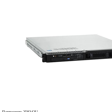
Партномер:
258342U