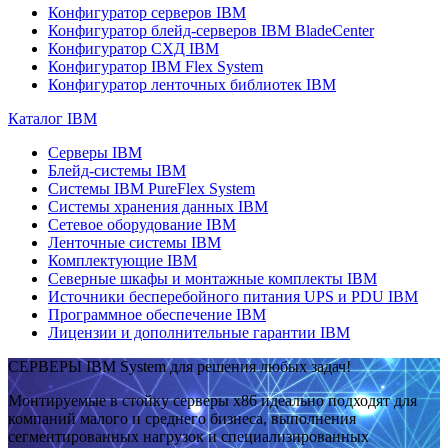
Конфигуратор серверов IBM
Конфигуратор блейд-серверов IBM BladeCenter
Конфигуратор СХД IBM
Конфигуратор IBM Flex System
Конфигуратор ленточных библиотек IBM
Каталог IBM
Серверы IBM
Блейд-системы IBM
Системы IBM PureFlex System
Системы хранения данных IBM
Сетевое оборудование IBM
Ленточные системы IBM
Комплектующие IBM
Северные шкафы и монтажные комплекты IBM
Источники бесперебойного питания UPS и PDU IBM
Программное обеспечение IBM
Лицензии и дополнительные гарантии IBM
СЕРВЕРЫ IBM System для решения любых задач!
Монтируемые в стойку серверы x86 идеально подходят для
компаний малого и среднего бизнеса, выполнения
сегментированных нагрузок и специализированных