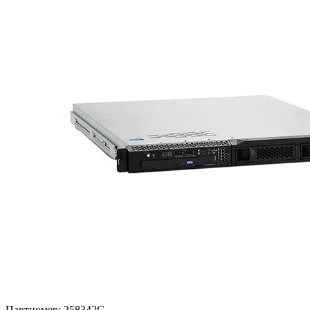
Партномер:
258342G