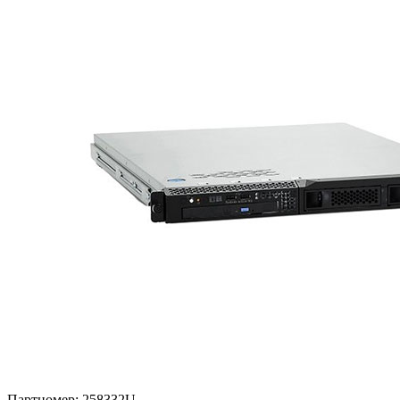
Партномер:
258332U