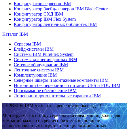
Конфигуратор серверов IBM
Конфигуратор блейд-серверов IBM BladeCenter
Конфигуратор СХД IBM
Конфигуратор IBM Flex System
Конфигуратор ленточных библиотек IBM
Каталог IBM
Серверы IBM
Блейд-системы IBM
Системы IBM PureFlex System
Системы хранения данных IBM
Сетевое оборудование IBM
Ленточные системы IBM
Комплектующие IBM
Северные шкафы и монтажные комплекты IBM
Источники бесперебойного питания UPS и PDU IBM
Программное обеспечение IBM
Лицензии и дополнительные гарантии IBM
СЕРВЕРЫ IBM System для решения любых задач!
Монтируемые в стойку серверы x86 идеально подходят для
компаний малого и среднего бизнеса, выполнения
сегментированных нагрузок и специализированных