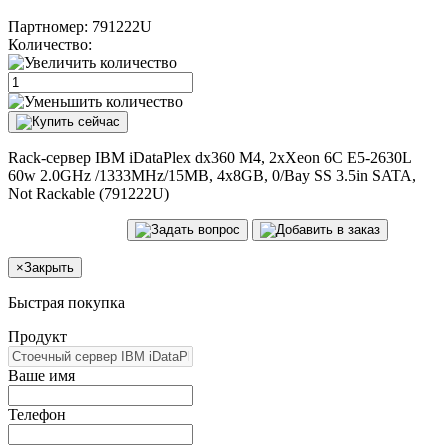
Партномер:
791222U
Количество:
Rack-сервер IBM iDataPlex dx360 M4, 2xXeon 6C E5-2630L
60w 2.0GHz /1333MHz/15MB, 4x8GB, 0/Bay SS 3.5in SATA,
Not Rackable (791222U)
×
Закрыть
Быстрая покупка
Продукт
Ваше имя
Телефон