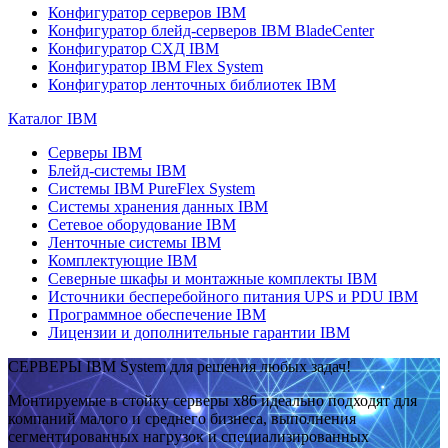
Конфигуратор серверов IBM
Конфигуратор блейд-серверов IBM BladeCenter
Конфигуратор СХД IBM
Конфигуратор IBM Flex System
Конфигуратор ленточных библиотек IBM
Каталог IBM
Серверы IBM
Блейд-системы IBM
Системы IBM PureFlex System
Системы хранения данных IBM
Сетевое оборудование IBM
Ленточные системы IBM
Комплектующие IBM
Северные шкафы и монтажные комплекты IBM
Источники бесперебойного питания UPS и PDU IBM
Программное обеспечение IBM
Лицензии и дополнительные гарантии IBM
СЕРВЕРЫ IBM System для решения любых задач!
Монтируемые в стойку серверы x86 идеально подходят для
компаний малого и среднего бизнеса, выполнения
сегментированных нагрузок и специализированных