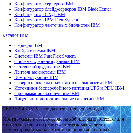
Конфигуратор серверов IBM
Конфигуратор блейд-серверов IBM BladeCenter
Конфигуратор СХД IBM
Конфигуратор IBM Flex System
Конфигуратор ленточных библиотек IBM
Каталог IBM
Серверы IBM
Блейд-системы IBM
Системы IBM PureFlex System
Системы хранения данных IBM
Сетевое оборудование IBM
Ленточные системы IBM
Комплектующие IBM
Северные шкафы и монтажные комплекты IBM
Источники бесперебойного питания UPS и PDU IBM
Программное обеспечение IBM
Лицензии и дополнительные гарантии IBM
СЕРВЕРЫ IBM System для решения любых задач!
Монтируемые в стойку серверы x86 идеально подходят для
компаний малого и среднего бизнеса, выполнения
сегментированных нагрузок и специализированных