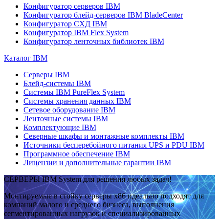
Конфигуратор серверов IBM
Конфигуратор блейд-серверов IBM BladeCenter
Конфигуратор СХД IBM
Конфигуратор IBM Flex System
Конфигуратор ленточных библиотек IBM
Каталог IBM
Серверы IBM
Блейд-системы IBM
Системы IBM PureFlex System
Системы хранения данных IBM
Сетевое оборудование IBM
Ленточные системы IBM
Комплектующие IBM
Северные шкафы и монтажные комплекты IBM
Источники бесперебойного питания UPS и PDU IBM
Программное обеспечение IBM
Лицензии и дополнительные гарантии IBM
СЕРВЕРЫ IBM System для решения любых задач!
Монтируемые в стойку серверы x86 идеально подходят для
компаний малого и среднего бизнеса, выполнения
сегментированных нагрузок и специализированных